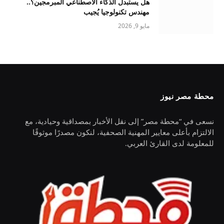
هل يستبدل الذكاء الاصطناعي المبرمجين؟..
مهندس تكنولوجيا يُجيب
مايو 9, 2026
محطة مصر نيوز
نسعى في “محطة مصر” إلى نقل الأخبار بمصداقية وحيادية، مع
الالتزام بأعلى معايير المهنية الصحفية، لنكون مصدرًا موثوقًا
للمعلومة لدى القارئ العربي.