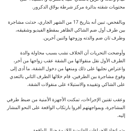
محتويات شقته بدائرة مركز شرطة بولاق الدكرور.
وبالفحص، تبين أنه بتاريخ 17 من الشهر الجاري، حدثت مشاجرة
بين طرف أول ضم الشاكي الظاهر بمقطع الفيديو وشقيقه،
وطرف ثان ضم والدته وزوجها واثنين آخرين.
وأوضحت التحريات أن الخلاف نشب بسبب محاولة والدة
الطرف الأول نقل منقولاتها من الشقة عقب زواجها من آخر،
واعتراض نجليها على ذلك ومنعها من دخول الشقة، ما أدى إلى
وقوع مشاجرة بين الطرفين، قام خلالها الطرف الثاني بالتعدي
على الشاكي وتقييده والاستيلاء على منقولات الشقة.
وعقب تقنين الإجراءات، تمكنت الأجهزة الأمنية من ضبط طرفي
المشاجرة، وبمواجهتهم أقروا بارتكاب الواقعة على النحو المشار
إليه.
وتم اتخاذ الإجراءات القانونية اللازمة حيال الواقعة.