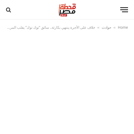
Home
حوادث
خلاف على الأجرة ينتهي بكارثة.. سائق “توك توك” يقلب المركبة عمداً براكب في الشرقية
»
»