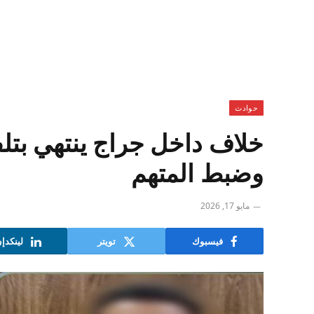
حوادث
خلاف داخل جراج ينتهي بتلف
وضبط المتهم
مايو 17, 2026
فيسبوك
تويتر
لينكدإ