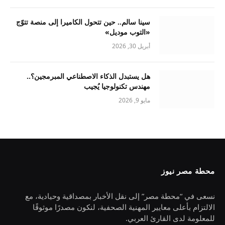
سينا سالم.. حين تتحول الكاميرا إلى منصة تتوّج
«التوب موديل»
أبريل 30, 2026
هل يستبدل الذكاء الاصطناعي المبرمجين؟..
مهندس تكنولوجيا يُجيب
مايو 9, 2026
محطة مصر نيوز
نسعى في “محطة مصر” إلى نقل الأخبار بمصداقية وحيادية، مع
الالتزام بأعلى معايير المهنية الصحفية، لنكون مصدرًا موثوقًا
للمعلومة لدى القارئ العربي.