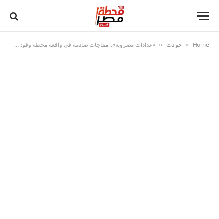
Home
حوادث
«عدادات مضروبة».. مفاجآت صادمة في واقعة محطة وقود شبرا
»
»