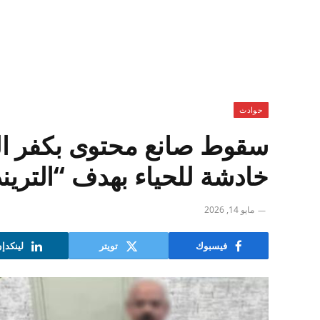
حوادث
سقوط صانع محتوى بكفر ال
خادشة للحياء بهدف “التريند
مايو 14, 2026
فيسبوك
تويتر
لينكدإ