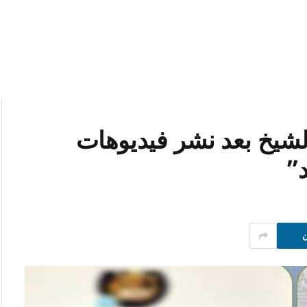
شيخ بعد نشر فيديوهات
”
ن