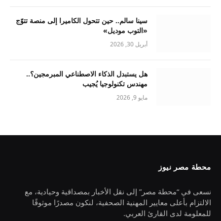
سينا سالم.. حين تتحول الكاميرا إلى منصة تتوّج
«التوب موديل»
أبريل 30, 2026
هل يستبدل الذكاء الاصطناعي المبرمجين؟..
مهندس تكنولوجيا يُجيب
مايو 9, 2026
محطة مصر نيوز
نسعى في “محطة مصر” إلى نقل الأخبار بمصداقية وحيادية، مع
الالتزام بأعلى معايير المهنية الصحفية، لنكون مصدرًا موثوقًا
للمعلومة لدى القارئ العربي.