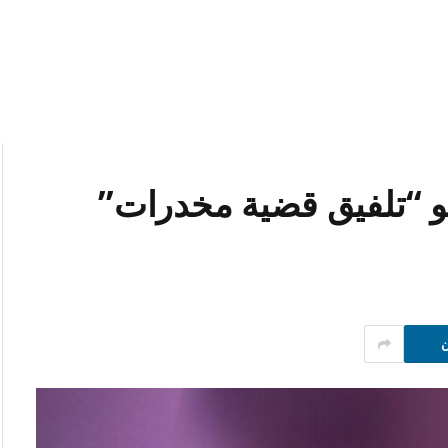
و “تلفيق قضية مخدرات”
ن