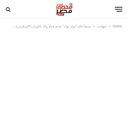
Home
حوادث
ضبط قائد “توك توك” صدم فتاة ولاذ بالفرار بالإسكندرية
»
»