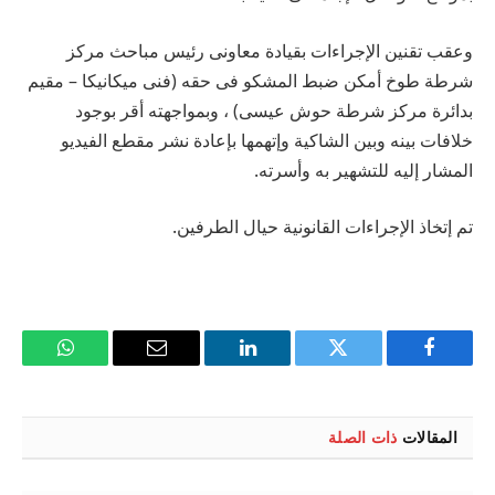
وعقب تقنين الإجراءات بقيادة معاونى رئيس مباحث مركز
شرطة طوخ أمكن ضبط المشكو فى حقه (فنى ميكانيكا – مقيم
بدائرة مركز شرطة حوش عيسى) ، وبمواجهته أقر بوجود
خلافات بينه وبين الشاكية وإتهمها بإعادة نشر مقطع الفيديو
المشار إليه للتشهير به وأسرته.
تم إتخاذ الإجراءات القانونية حيال الطرفين.
فيسبوك
تويتر
لينكدإن
البريد
واتساب
الإلكتروني
المقالات
ذات الصلة