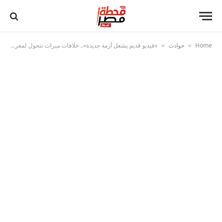
Home
حوادث
«فيديو قديم يشعل أزمة جديدة».. خلافات ميراث تتحول لمعركة علنية بالقليوبية
»
»