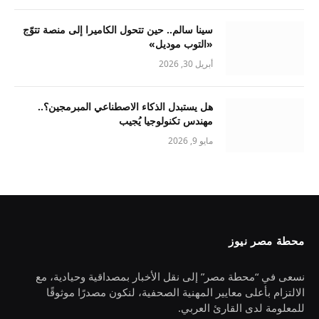
سينا سالم.. حين تتحول الكاميرا إلى منصة تتوّج
«التوب موديل»
أبريل 30, 2026
هل يستبدل الذكاء الاصطناعي المبرمجين؟..
مهندس تكنولوجيا يُجيب
مايو 9, 2026
محطة مصر نيوز
نسعى في “محطة مصر” إلى نقل الأخبار بمصداقية وحيادية، مع
الالتزام بأعلى معايير المهنية الصحفية، لنكون مصدرًا موثوقًا
للمعلومة لدى القارئ العربي.