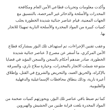
وأكدت معلومات وتحريات قطاعي الأمن العام ومكافحة
المخدرات والأسلحة والذخائر غير المرخصة، بالتنسيق مع
الجهات المعنية، قيام عناصر جنائية شديدة الخطورة بجلب
كميات كبيرة من المواد المخدرة والأسلحة النارية تمهيدًا للاتجار
بها.
وعقب تقنين الإجراءات، تم استهداف تلك البؤر بمشاركة قطاع
الأمن المركزي، ما أسفر عن مصرع 3 عناصر جنائية شديدة
الخطورة، صادر ضدهم أحكام بالسجن والسجن المؤبد في قضايا
متنوعة شملت الاتجار بالمخدرات، وحيازة سلاح ناري، والسرقة
بالإكراه، والحريق العمد، والتحريض والشروع في القتل، وإطلاق
أعيرة نارية، وذلك بنطاق محافظات الإسماعيلية والدقهلية
والقليوبية.
كما تم ضبط باقي عناصر تلك البؤر، وبحوزتهم كميات ضخمة من
المواد المخدرة بلغت قرابة طنين من الحشيش والهيروين