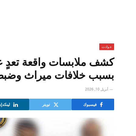
حوادث
كشف ملابسات واقعة تعدٍ 
بسبب خلافات ميراث وضبط 
أبريل 10, 2026
فيسبوك
تويتر
لينكدإ