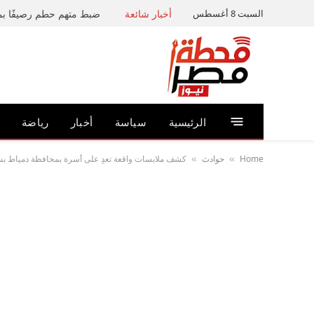
السبت 8 أغسطس
أخبار شائعة
الرئيسية
سياسة
أخبار
رياضة
Home
حوادث
كشف ملابسات واقعة تعدٍ على أسرة بمحافظة دمياط ب
»
»