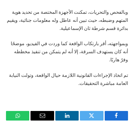
وبالفحص والتحريات، تمكنت الأجهزة المختصة من تحديد هوية
المتهم وضبطه، حيث تبين أنه عاطل وله معلومات جنائية، ويقيم
بدائرة قسم شرطة ثان الإسماعيلية.
وبمواجهته، أقر بارتكاب الواقعة كما وردت في الفيديو، موضحًا
أنه كان يستهدف السرقة، إلا أنه لم يتمكن من تنفيذ مخططه
وفرّ هاربًا.
تم اتخاذ الإجراءات القانونية اللازمة حيال الواقعة، وتولت النيابة
العامة مباشرة التحقيقات.
فيسبوك
تويتر
لينكدإن
البريد
واتساب
الإلكتروني