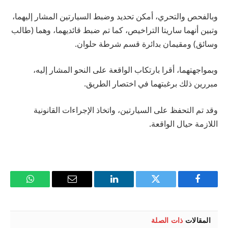
وبالفحص والتحري، أمكن تحديد وضبط السيارتين المشار إليهما،
وتبين أنهما ساريتا التراخيص، كما تم ضبط قائديهما، وهما (طالب
وسائق) ومقيمان بدائرة قسم شرطة حلوان.
وبمواجهتهما، أقرا بارتكاب الواقعة على النحو المشار إليه،
مبررين ذلك برغبتهما في اختصار الطريق.
وقد تم التحفظ على السيارتين، واتخاذ الإجراءات القانونية
اللازمة حيال الواقعة.
فيسبوك
تويتر
لينكدإن
البريد
واتساب
الإلكتروني
المقالات
ذات الصلة