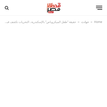
Home
حوادث
حقيقة “طفل الميكروباص” بالإسكندرية.. التحريات تكشف فبركة الواقعة لضخ المشاهدات
»
»