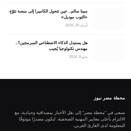
سينا سالم.. حين تتحول الكاميرا إلى منصة تتوّج
«التوب موديل»
أبريل 30, 2026
هل يستبدل الذكاء الاصطناعي المبرمجين؟..
مهندس تكنولوجيا يُجيب
مايو 9, 2026
محطة مصر نيوز
نسعى في “محطة مصر” إلى نقل الأخبار بمصداقية وحيادية، مع
الالتزام بأعلى معايير المهنية الصحفية، لنكون مصدرًا موثوقًا
للمعلومة لدى القارئ العربي.