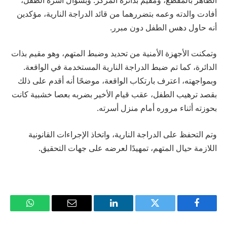
أفادت والدته وعمه بتضررهما من قائد الدراجة النارية، مؤكدين
أنه حاول دهس الطفل دون مبرر.
وتمكنت الأجهزة الأمنية من تحديد وضبط المتهم، وهو مقيم بذات
الدائرة، كما تم ضبط الدراجة النارية المستخدمة في الواقعة.
وبمواجهته، اعترف بارتكاب الواقعة، موضحًا أنه أقدم على ذلك
بقصد ترهيب الطفل، عقب قيام الأخير بضربه بعصا خشبية كانت
بحوزته أثناء مروره أمام منزل أسرته.
وتم التحفظ على الدراجة النارية، واتخاذ الإجراءات القانونية
اللازمة حيال المتهم، تمهيدًا لعرضه على جهات التحقيق.
فيسبوك
تويتر
لينكدإن
البريد
واتساب
الإلكتروني