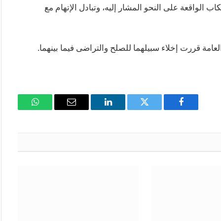
ب الواقعة على النحو المشار إليه، وتبادل الإتهام مع
العامة قررت إخلاء سبيلهما للصلح والتراضى فيما بينهما.
فيسبوك
تويتر
لينكدإن
البريد
واتساب
الإلكتروني