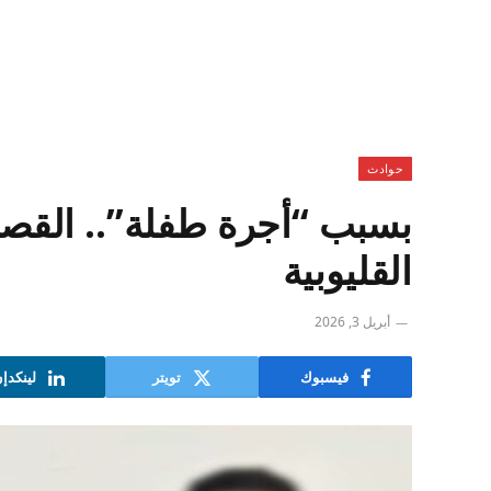
حوادث
بسبب “أجرة طفلة”.. القصة 
القليوبية
أبريل 3, 2026
فيسبوك
تويتر
لينكدإ