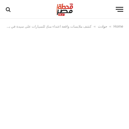
Home
حوادث
كشف ملابسات واقعة اعتداء منادٍ للسيارات على سيدة في بني سويف وضبط المتهم
»
»