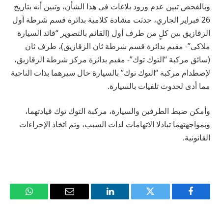
وبالفحص تبين عدم ورود بلاغات فى هذا الشأن، وتبين أنه بتاريخ
26 فبراير الجاري، حدثت مشادة كلامية بدائرة قسم شرطة أول
الزقازيق بين كلٍ من طرف أول (القائم بالتصوير “قائد السيارة
ملاكى”- مقيم بدائرة قسم شرطة ثان الزقازيق)، طرف ثان
(سائق مركبة “التوك توك”- مقيم بدائرة مركز شرطة الزقازيق،
لإصطدام مركبة “التوك توك” بالسيارة حال سيرهما بذات الناحية
مما أدى لحدوث تلفيات بالسيارة.
وأمكن ضبط الطرفين والسيارة، مركبة التوك توك قيادتهما،
وبمواجهتهما تبادلا الاتهامات لذات السبب، وتم اتخاذ الإجراءات
القانونية.
فيسبوك
تويتر
لينكدإن
البريد
واتساب
الإلكتروني