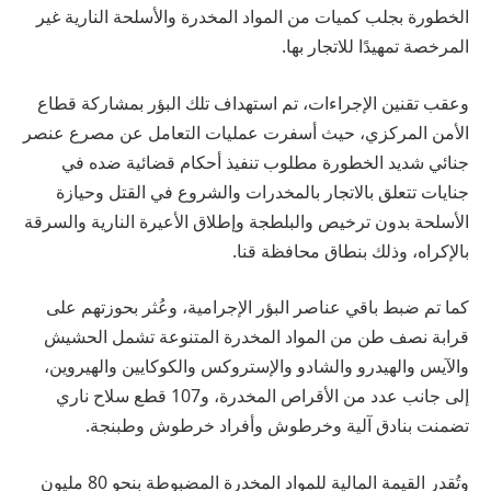
الخطورة بجلب كميات من المواد المخدرة والأسلحة النارية غير
المرخصة تمهيدًا للاتجار بها.
وعقب تقنين الإجراءات، تم استهداف تلك البؤر بمشاركة قطاع
الأمن المركزي، حيث أسفرت عمليات التعامل عن مصرع عنصر
جنائي شديد الخطورة مطلوب تنفيذ أحكام قضائية ضده في
جنايات تتعلق بالاتجار بالمخدرات والشروع في القتل وحيازة
الأسلحة بدون ترخيص والبلطجة وإطلاق الأعيرة النارية والسرقة
بالإكراه، وذلك بنطاق محافظة قنا.
كما تم ضبط باقي عناصر البؤر الإجرامية، وعُثر بحوزتهم على
قرابة نصف طن من المواد المخدرة المتنوعة تشمل الحشيش
والآيس والهيدرو والشادو والإستروكس والكوكايين والهيروين،
إلى جانب عدد من الأقراص المخدرة، و107 قطع سلاح ناري
تضمنت بنادق آلية وخرطوش وأفراد خرطوش وطبنجة.
وتُقدر القيمة المالية للمواد المخدرة المضبوطة بنحو 80 مليون