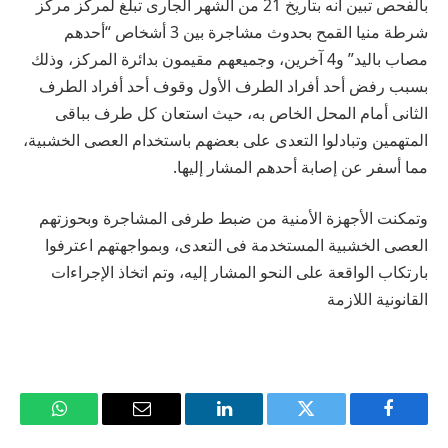
بالفحص تبين أنه بتاريخ 21 من الشهر الجارى تبلغ لمركز مركز
شرطة منيا القمح بحدوث مشاجرة بين 3 أشخاص “أحدهم
مصاب باليد” و4 آخرين، وجميعهم مقيمون بدائرة المركز، وذلك
بسبب رفض أحد أفراد الطرف الأول وقوف أحد أفراد الطرف
الثانى أمام المحل الخاص به، حيث استعان كل طرف بباقى
المتهمين وتبادلوا التعدى على بعضهم باستخدام العصى الخشبية،
مما أسفر عن إصابة أحدهم المشار إليها.
وتمكنت الأجهزة الأمنية من ضبط طرفى المشاجرة وبحوزتهم
العصى الخشبية المستخدمة فى التعدى، وبمواجهتهم اعترفوا
بارتكاب الواقعة على النحو المشار إليه، وتم اتخاذ الإجراءات
القانونية اللازمة
فيسبوك
تويتر
لينكدإن
البريد
واتساب