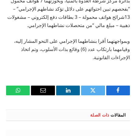
بدائرة مركز شرطة العدوة بالمنيا، وبحوزتهما 7 هواتف محمول
“بفحصهم تبين احتوائهم على دلائل تؤكد نشاطهم الإجرامي” –
13شرائح هواتف محمولة – 3 بطاقات دفع إلكتروني – مشغولات
ذهبية – مبلغ مالي “من متحصلات نشاطهما الإجرامي.
وبمواجهتهما أقرا بنشاطهما الإجرامي على النحو المشار إليه،
وقيامهما بارتكاب عدد (6) وقائع بذات الأسلوب، وتم اتخاذ
الإجراءات القانونية.
فيسبوك
تويتر
لينكدإن
البريد
واتساب
الإلكتروني
المقالات
ذات الصلة