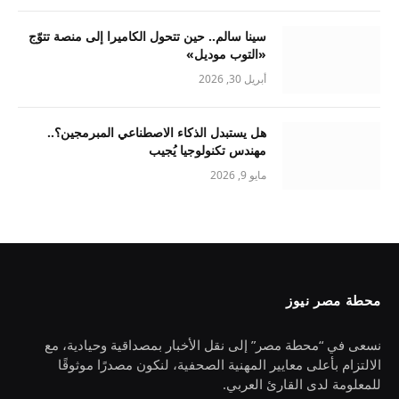
سينا سالم.. حين تتحول الكاميرا إلى منصة تتوّج
«التوب موديل»
أبريل 30, 2026
هل يستبدل الذكاء الاصطناعي المبرمجين؟..
مهندس تكنولوجيا يُجيب
مايو 9, 2026
محطة مصر نيوز
نسعى في “محطة مصر” إلى نقل الأخبار بمصداقية وحيادية، مع
الالتزام بأعلى معايير المهنية الصحفية، لنكون مصدرًا موثوقًا
للمعلومة لدى القارئ العربي.