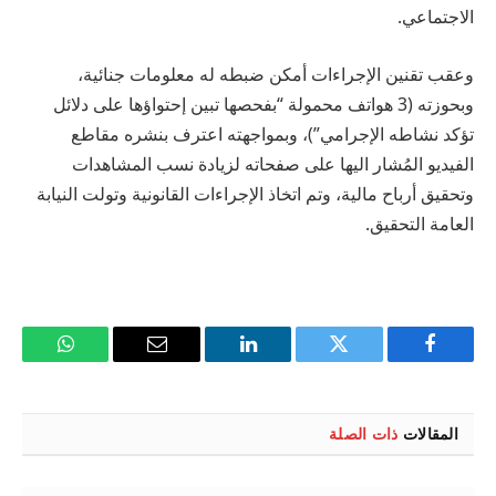
الاجتماعي.
وعقب تقنين الإجراءات أمكن ضبطه له معلومات جنائية،
وبحوزته (3 هواتف محمولة “بفحصها تبين إحتواؤها على دلائل
تؤكد نشاطه الإجرامي”)، وبمواجهته اعترف بنشره مقاطع
الفيديو المُشار اليها على صفحاته لزيادة نسب المشاهدات
وتحقيق أرباح مالية، وتم اتخاذ الإجراءات القانونية وتولت النيابة
العامة التحقيق.
فيسبوك
تويتر
لينكدإن
البريد
واتساب
الإلكتروني
المقالات
ذات الصلة