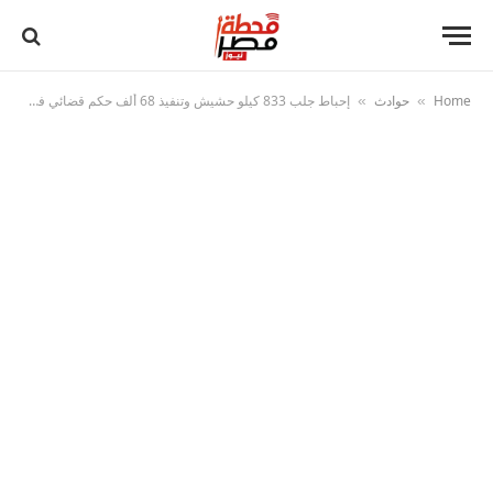
Home
حوادث
إحباط جلب 833 كيلو حشيش وتنفيذ 68 ألف حكم قضائي في 24 ساعة
»
»