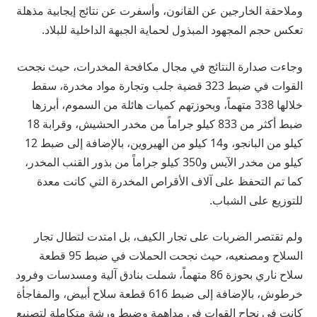
وملاحقة الخارجين عن القانون، وأسفرت عن نتائج إيجابية مذهلة
تعكس حجم المجهود المبذول لحماية الجبهة الداخلية للبلاد.
وجاءت صدارة النتائج في مجال مكافحة المخدرات، حيث نجحت
القوات في ضبط 323 قضية جلب وتجارة مواد مخدرة، سقط
خلالها 338 متهماً، وبحوزتهم كميات هائلة من السموم، أبرزها
ضبط أكثر من 833 كيلو جراماً من مخدر الحشيش، وقرابة 18
كيلو من البانجو، و14 كيلو من الهيروين، بالإضافة إلى ضبط 12
كيلو من مخدر الآيس و350 كيلو جراماً من بذور القنب المخدر،
كما تم التحفظ على آلاف الأقراص المخدرة التي كانت معدة
للتوزيع على الشباب.
ولم تقتصر الضربات على تجار الكيف، بل امتدت لتطال تجار
السلاح ومصنعيه، حيث نجحت الحملات في ضبط 95 قطعة
سلاح ناري بحوزة 86 متهماً، شملت بنادق آلية ومسدسات وفرود
خرطوش، بالإضافة إلى ضبط 616 قطعة سلاح أبيض، والمفاجأة
كانت في نجاح القوات في مداهمة وضبط ورشة متكاملة لتصنيع