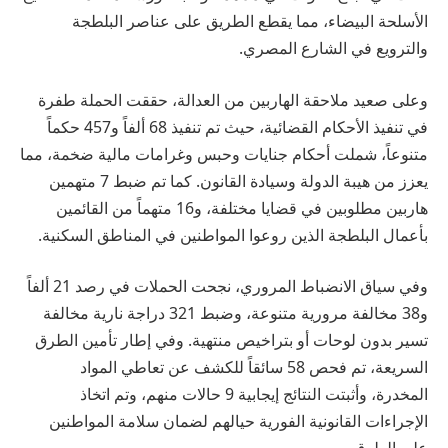
الأسلحة البيضاء، مما يقطع الطريق على عناصر البلطجة
والترويع في الشارع المصري.
وعلى صعيد ملاحقة الهاربين من العدالة، حققت الحملة طفرة
في تنفيذ الأحكام القضائية، حيث تم تنفيذ 68 ألفاً و457 حكماً
متنوعاً، شملت أحكام جنايات وحبس وغرامات مالية ضخمة، مما
يعزز من هيبة الدولة وسيادة القانون. كما تم ضبط 7 متهمين
هاربين مطلوبين في قضايا مختلفة، و16 متهماً من القائمين
بأعمال البلطجة الذين روعوا المواطنين في المناطق السكنية.
وفي سياق الانضباط المروري، نجحت الحملات في رصد 21 ألفاً
و38 مخالفة مرورية متنوعة، وضبط 321 دراجة نارية مخالفة
تسير بدون لوحات أو بتراخيص منتهية. وفي إطار تأمين الطرق
السريعة، تم فحص 58 سائقاً للكشف عن تعاطي المواد
المخدرة، وأثبتت النتائج إيجابية 9 حالات منهم، وتم اتخاذ
الإجراءات القانونية الفورية حيالهم لضمان سلامة المواطنين