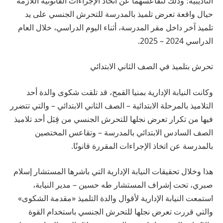
التأديبية؛ وذلك لتقاعسهما عن اتخاذ الإجراءات القانونية اللازمة
حيال واقعة تعرض تلميذ بالمدرسة للتحرش الجنسي على يد
تلميذ آخر داخل مقر المدرسة، أثناء اليوم الدراسي، خلال العام
الدراسي 2024 – 2025.
تحرش بتلميذ في الصف الثاني الابتدائي
وكانت النيابة الإدارية بمنيا القمح، قد تلقت شكوى والدة أحد
التلاميذ بالمرحلة الابتدائية – الصف الثاني الابتدائي – والتي تتضرر
فيها من تكرار تعرض نجلها للتحرش الجنسي من قِبَل أحد تلاميذ
الصف السادس الابتدائي بالمدرسة – وتقاعس المختصين
بالمدرسة عن اتخاذ الإجراءات المقررة قانونًا.
هذا وخلال تحقيقات النيابة الإدارية التي باشرها المستشار إسلام
صبري، تحت إشراف المستشار طه حسين – مدير النيابة،
استمعت النيابة الإدارية لأقوال والدة التلميذ «مقدمة الشكوى»
والتي قررت تعرض نجلها للتحرش الجنسي باستخدام القوة