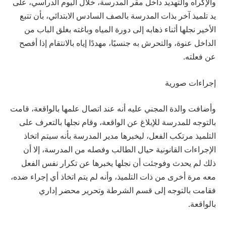
والإكراه والتهديد داخل مقر المدرسة، خلال اليوم الدراسي، على
يد تلميذ آخر بذات المدرسة بالصف السادس الابتدائي، بأن تتبع
الأخير نجلها أثناء ذهابه إلى دورة المياه وباغته بغلق الباب من
الداخل عنوة، والتحرش به جنسيًا، مهددًا إياه بالانتقام إذا أفصح
عن فعلته.
إجراءات صورية
وأضافت والدة المجني عليه أنه عند اتصال علمها بالواقعة، قامت
بالتوجه للمدرسة للإبلاغ عن الواقعة، وقام نجلها بالتعرف على
التلميذ مرتكب الفعل، ليخبرها مدير المدرسة بأنه سيتم اتخاذ
الإجراءات القانونية حيال الطالب وفصله من المدرسة، إلا أن
ذلك لم يحدث وفوجئت أن نجلها يخبرها عن تكرار نفس الفعل
معه مرة أخرى من ذات التلميذ، وأنه لم يتم اتخاذ أي إجراء ضده،
فقامت بالتوجه إلى قسم الشرطة وتحرير محضر إداري
بالواقعة.