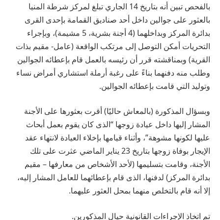
بالفحص تبين أنه بتاريخ 14 الجاري تبلغ لمركز شرطة المنيا
بالعثور على جوالين داخل أحد صناديق القمامة بإحدى القرى
بدائرة المركز وبداخلهما (4 أجنة بشرية، 5 مشيمة)، وبإجراء
التحريات أمكن التوصل إلى مرتكب الواقعة (عامل- مقيم بذات
القرية) وبمناقشته قرر أن رئيسه بالعمل قام بإعطائه الجوالين
وطلب منه دفنهما بناءً على رغبة أرملة استشاري أمراض نساء
وتوليد التي قامت بإعطائه الجوالين.
وبسؤال المذكورة (بالمعاش حاليًا) أقرت بعثورها على الأجنة
المشار إليها داخل عيادة زوجها “الذى كان يقوم بعمل أبحاث
عليها لكونها مشوهة”، وأثناء قيامها بإخلاء العيادة لانتهاء عقد
الإيجار بوفاة زوجها بتاريخ 23 يناير الماضي عثرت على تلك
الأجنة، وقامت بتسليمها (لأحد الأشخاص من معارفها – مقيم
بدائرة المركز) لدفنها، الذى قام بإعطائهما للعامل المشار إليه،
إلا أنه قام بالتخلص منهما بمحل العثور عليهما.
تم اتخاذ الإجراءات القانونية حيال المذكورين.