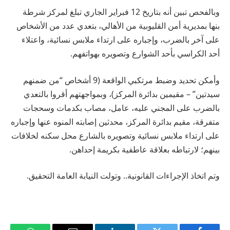
وبالفحص تبين أنه بتاريخ 12 فبراير الجاري تبلغ لمركز شرطة
بنها بمديرية أمن القليوبية من الأهالي، بتعدي عدد من الأشخاص
على آخر بالضرب، وإجباره على ارتداء ملابس نسائية، واعتلاء
أحد الكراسي بأحد الشوارع وتصويره بهواتفهم.
وأمكن تحديد وضبط مرتكبي الواقعة (9 أشخاص “من ضمنهم
سيدتين” – مقيمين بدائرة المركز)، وبمواجهتهم أقروا بالتعدي
بالضرب على المجني عليه، عامل، مصاب بكدمات وسحجات
متفرقة، مقيم بدائرة المركز، محدثين إصابته المنوه عنها وإجباره
على ارتداء ملابس نسائية وتصويره بالشارع محل سكنه لخلافات
بينهم؛ لارتباطه بعلاقة عاطفية بكريمة إحداهن.
وتم اتخاذ الإجراءات القانونية.. وتولت النيابة العامة التحقيق.