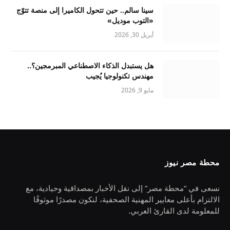
سينا سالم.. حين تتحول الكاميرا إلى منصة تتوّج
«التوب موديل»
أبريل 30, 2026
هل يستبدل الذكاء الاصطناعي المبرمجين؟..
مهندس تكنولوجيا يُجيب
مايو 9, 2026
محطة مصر نيوز
نسعى في “محطة مصر” إلى نقل الأخبار بمصداقية وحيادية، مع
الالتزام بأعلى معايير المهنية الصحفية، لنكون مصدرًا موثوقًا
للمعلومة لدى القارئ العربي.