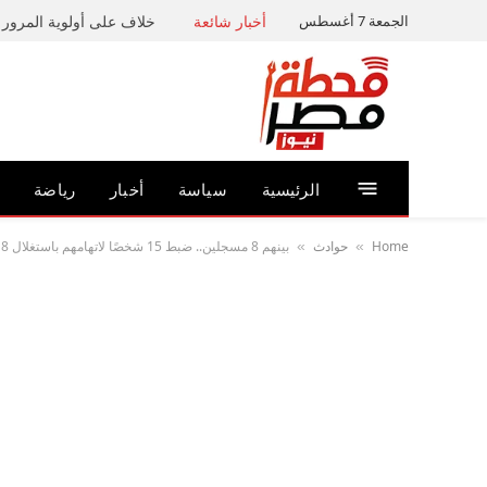
الجمعة 7 أغسطس
أخبار شائعة
خلاف على أولوية المرور ي
الرئيسية
سياسة
أخبار
رياضة
Home
حوادث
بينهم 8 مسجلين.. ضبط 15 شخصًا لاتهامهم باستغلال 18 حدثًا في أعمال التسول بالجيزة
»
»