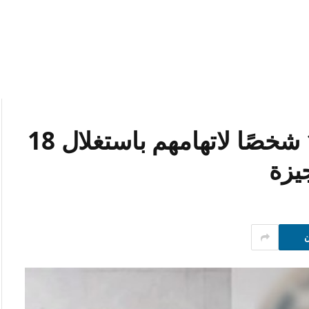
بينهم 8 مسجلين.. ضبط 15 شخصًا لاتهامهم باستغلال 18
يزة
ن