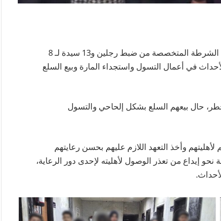
تمكنت الإدارة العامة لمباحث رعاية الأحداث بقطاع الشرطة المتخصصة من ضبط رجلين و13 سيدة لـ 8
لأحداث في أعمال التسول واستجداء المارة وبيع السلع
م 18 طفلا معرضين للخطر، حال بيعهم السلع بشكل إلحاحي والتسول
م لأهليتهم وأخذ التعهد اللازم عليهم بحسن رعايتهم
ة نحو إيداع من تعذر الوصول لأهليته لإحدى دور الرعاية،
لأحداث.