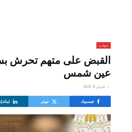
حوادث
القبض على متهم تحرش بسي
عين شمس
فبراير 8, 2026
فيسبوك
تويتر
لينكدإ