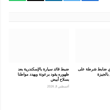
فيسبوك
تويتر
لينكدإن
البريد
واتساب
الإلكتروني
دي ضابط شرطة على
ضبط قائد سيارة بالإسكندرية بعد
الجيزة
ظهوره يقود برعونة ويهدد مواطنا
بسلاح أبيض
أغسطس 8, 2026