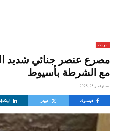
حوادث
مصرع عنصر جنائي شديد ال
مع الشرطة بأسيوط
نوفمبر 25, 2025
فيسبوك
تويتر
لينكدإ