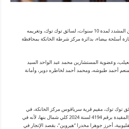
قضت محكمة جنايات بنها، الدائرة الخامسة، بالسجن المشدد لمدة 10 سنوات، لسائق توك توك، وتغريمه
 وحيازة أسلحة بيضاء، بدائرة مركز شرطة الخانكة بمحافظة
عيلب، وعضوية المستشارين محمد عبد الواحد السيد
نعم أحمد طبوشه، ومحمد أحمد لخاطره دوير، وأمانة
العامة المتهم “محمد أ ع”، 46 سنة، سائق توك توك، مقيم قرية سرياقوس مركز الخانكة، في
القضية رقم 36812 لسنة 2024 جنح مركز الخانكة، والمقيدة برقم 4194 لسنة 2024 كلي شمال بنها، لأنه في
بمحافظة القليوبية، أحرز جوهرا مخدرا “هيروين”، بقصد الإتجار في