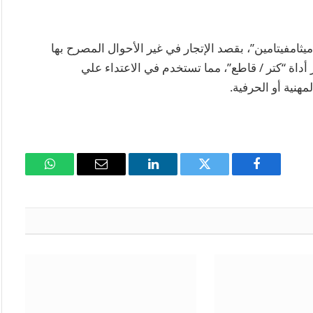
يثامفيتامين”، بقصد الإتجار في غير الأحوال المصرح بها
ز أداة “كتر / قاطع”، مما تستخدم في الاعتداء علي
نية أو الحرفية.
فيسبوك
تويتر
لينكدإن
البريد
واتساب
الإلكتروني