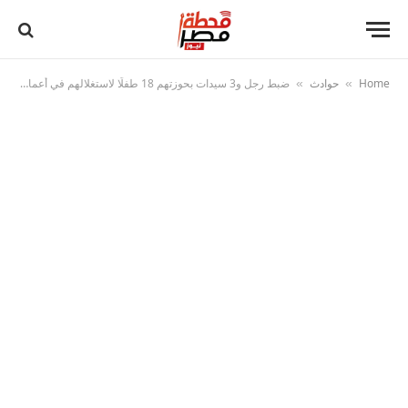
Home
حوادث
ضبط رجل و3 سيدات بحوزتهم 18 طفلًا لاستغلالهم في أعمال التسول
»
»