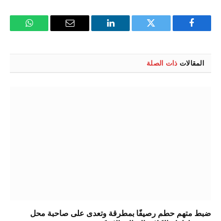
فيسبوك
تويتر
لينكدإن
البريد
واتساب
الإلكتروني
المقالات
ذات الصلة
ضبط متهم حطم رصيفًا بمطرقة وتعدى على صاحبة محل