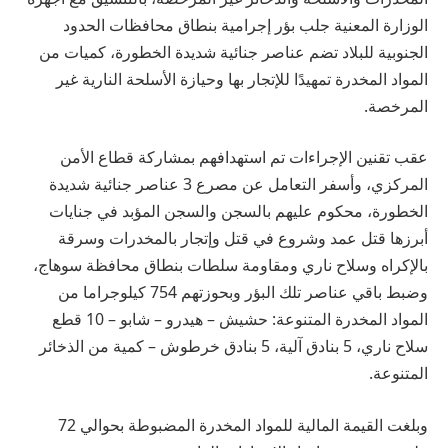
الوزارة المعنية جلب بؤر إجرامية بنطاق محافظات الحدود
الجنوبية للبلاد تضم عناصر جنائية شديدة الخطورة، كميات من
المواد المخدرة تمهيدًا للإتجار بها وحيازة الأسلحة النارية غير
المرخصة.
عقب تقنين الإجراءات تم استهدافهم بمشاركة قطاع الأمن
المركزي، وأسفر التعامل عن مصرع 3 عناصر جنائية شديدة
الخطورة، محكوم عليهم بالسجن والسجن المؤبد في جنايات
أبرزها قتل عمد وشروع في قتل وإتجار بالمخدرات وسرقة
بالإكراه وسلاح ناري ومقاومة سلطات بنطاق محافظة سوهاج،
وضبط باقي عناصر تلك البؤر وبحوزتهم 754 كيلوجراما من
المواد المخدرة المتنوعة: حشيش – هيدرو – شابو – 10 قطع
سلاح ناري، 5 بنادق آلية، 5 بنادق خرطوش – كمية من الذخائر
المتنوعة.
وبلغت القيمة المالية للمواد المخدرة المضبوطة بحوالي 72