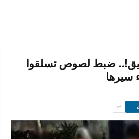
يق!.. ضبط لصوص تسلقوا
ء سيرها
ن