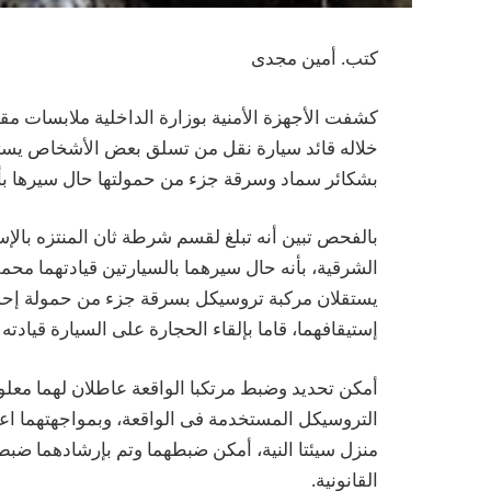
كتب. أمين مجدى
كشفت الأجهزة الأمنية بوزارة الداخلية ملابسات مق
خلاله قائد سيارة نقل من تسلق بعض الأشخاص يست
بشكائر سماد وسرقة جزء من حمولتها حال سيرها بأح
بالفحص تبين أنه تبلغ لقسم شرطة ثان المنتزه بال
الشرقية، بأنه حال سيرهما بالسيارتين قيادتهما مح
يستقلان مركبة تروسيكل بسرقة جزء من حمولة إحدى
إستيقافهما، قاما بإلقاء الحجارة على السيارة قيادته و
أمكن تحديد وضبط مرتكبا الواقعة عاطلان لهما معلو
التروسيكل المستخدمة فى الواقعة، وبمواجهتهما اعتر
منزل سيئتا النية، أمكن ضبطهما وتم بإرشادهما ضبط
القانونية.