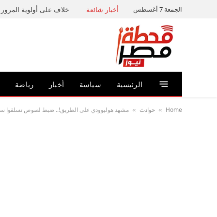
الجمعة 7 أغسطس
أخبار شائعة
خلاف على أولوية المرور ي
الرئيسية
سياسة
أخبار
رياضة
Home
حوادث
مشهد هوليوودي على الطريق!.. ضبط لصوص تسلقوا سيارة
»
»