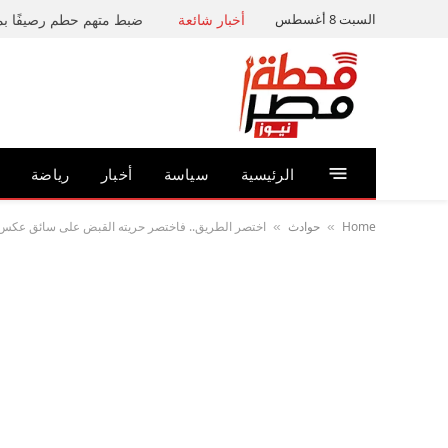
السبت 8 أغسطس
أخبار شائعة
الرئيسية
سياسة
أخبار
رياضة
Home
حوادث
اختصر الطريق.. فاختصر حريته القبض على سائق عكس ا
»
»