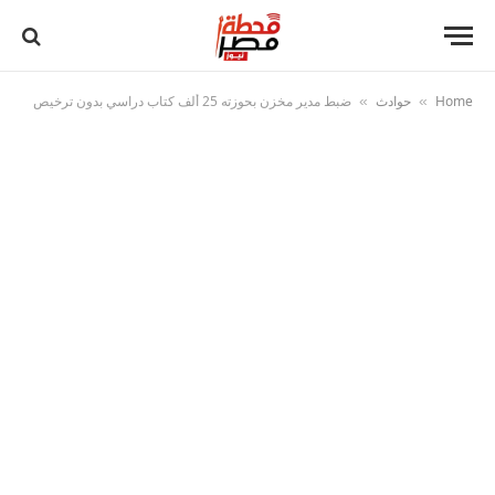
Home
حوادث
ضبط مدير مخزن بحوزته 25 ألف كتاب دراسي بدون ترخيص
»
»