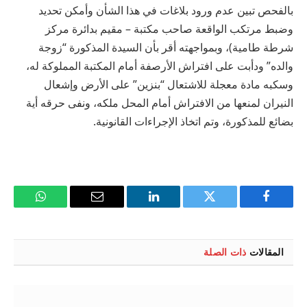
بالفحص تبين عدم ورود بلاغات في هذا الشأن وأمكن تحديد
وضبط مرتكب الواقعة صاحب مكتبة – مقيم بدائرة مركز
شرطة طامية)، وبمواجهته أقر بأن السيدة المذكورة “زوجة
والده” ودأبت على افتراش الأرصفة أمام المكتبة المملوكة له،
وسكبه مادة معجلة للاشتعال “بنزين” على الأرض وإشعال
النيران لمنعها من الافتراش أمام المحل ملكه، ونفى حرقه أية
بضائع للمذكورة، وتم اتخاذ الإجراءات القانونية.
فيسبوك
تويتر
لينكدإن
البريد
واتساب
الإلكتروني
المقالات
ذات الصلة