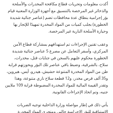
أكدت معلومات وتحريات قطاع مكافحة المخدرات والأسلحة
والذخائر غير المرخصة بالتنسيق مع أجهزة الوزارة المعنية قيام
بؤر إجرامية بنطاق عدة محافظات تضم (عناصر جنائية شديدة
الخطورة) بجلب كميات من المواد المخدرة تمهيدًا للإتجار بها
وحيازة الأسلحة النارية غير المرخصة.
وعقب تقنين الإجراءات تم استهدافهم بمشاركة قطاع الأمن
المركزي، وأسفر التعامل عن مصرع 5 عناصر جنائية شديدة
الخطورة محكوم عليهم بالسجن في جنايات قتل، مخدرات،
سلاح، بالشرقية، وضبط باقي عناصر تلك البؤر وبحوزتهم قرابة
طن من المواد المخدرة المتنوعة حشيش، هيدرو، آيس، هيروين،
و35 ألف قرص مخدر، و12 قطعة سلاح ناري متنوعة، وهذا
وتقدر القيمة المالية للمواد المخدرة المضبوطة قرابة 109 ملايين
جنيه، وتم اتخاذ الإجراءات القانونية.
يأتي ذلك في إطار مواصلة وزارة الداخلية توجيه الضربات
الاستباقية للبؤر الإجرامية جالبي ومتجري المواد المخدرة