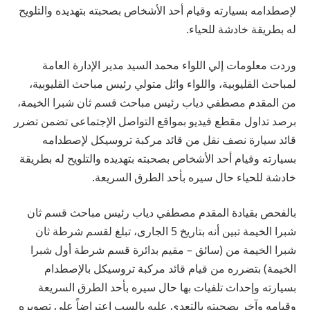
لإصطدامه بسيارته وقيام أحد الأشخاص بصحبته بتهديده والتلويح
له بطريقة خادشة للحياء.
وردت معلومات إلي اللواء محمد السيد مدير الإدارة العامة
لمباحث القليوبية، واللواء وائل متولي رئيس مباحث القليوبية،
من المقدم مصطفي دياب رئيس مباحث قسم ثان شبرا الخيمة،
برصد تداول مقطع فيديو بمواقع التواصل الإجتماعى تضمن تضرر
قائد سيارة نصف نقل من قائد مركبة تروسيكل لإصطدامه
بسيارته وقيام أحد الأشخاص بصحبته بتهديده والتلويح له بطريقة
خادشة للحياء حال سيره بأحد الطرق السريعة.
بالفحص بقيادة المقدم مصطفي دياب رئيس مباحث قسم ثان
شبرا الخيمة تبين أنه بتاريخ 5 الجارى، تبلغ لقسم شرطة ثان
شبرا الخيمة من (سائق – مقيم بدائرة قسم شرطة أول شبرا
الخيمة) بتضرره من قيام قائد مركبة تروسيكل بالإصطدام
بسيارته وإحداث تلفيات بها حال سيره بأحد الطرق السريعة
وقيامه وآخر بصحبته بالتعدى عليه بالسب إعتراضاً على تصويره