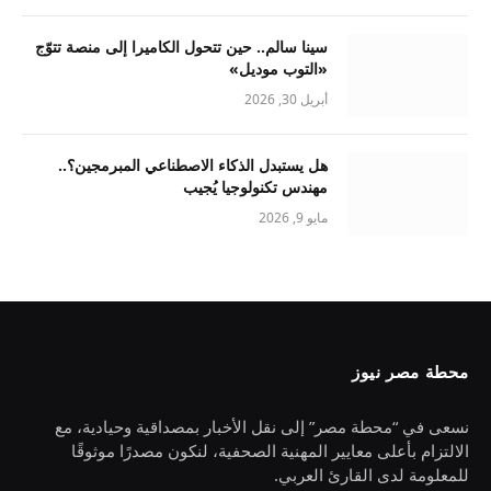
سينا سالم.. حين تتحول الكاميرا إلى منصة تتوّج
«التوب موديل»
أبريل 30, 2026
هل يستبدل الذكاء الاصطناعي المبرمجين؟..
مهندس تكنولوجيا يُجيب
مايو 9, 2026
محطة مصر نيوز
نسعى في “محطة مصر” إلى نقل الأخبار بمصداقية وحيادية، مع
الالتزام بأعلى معايير المهنية الصحفية، لنكون مصدرًا موثوقًا
للمعلومة لدى القارئ العربي.