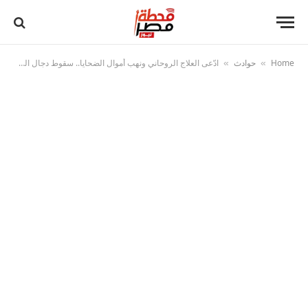
Home
حوادث
ادّعى العلاج الروحاني ونهب أموال الضحايا.. سقوط دجال السوشيال بالإسكندرية
»
»