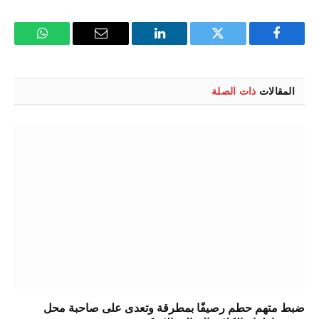
فيسبوك
تويتر
لينكدإن
البريد
واتساب
الإلكتروني
المقالات
ذات الصلة
ضبط متهم حطم رصيفًا بمطرقة وتعدى على صاحبة محل