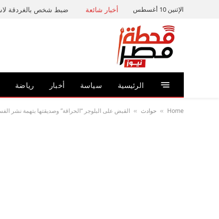
الإثنين 10 أغسطس
أخبار شائعة
الرئيسية
سياسة
أخبار
رياضة
Home
حوادث
القبض على البلوجر “الحراقة” وصديقتها بتهمة نشر الف
»
»