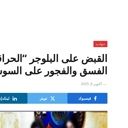
حوادث
القبض على البلوجر “الحراق
الفسق والفجور على السوشي
أكتوبر 6, 2025
فيسبوك
تويتر
لينكدإ