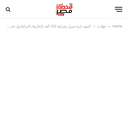
Home
حوادث
المؤبد لربة منزل وغرامة 500 ألف لإتجارها بالترامادول فى شبرا الخيمة
»
»