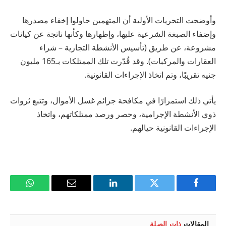
وأوضحت التحريات الأولية أن المتهمين حاولوا إخفاء مصدرها
وإضفاء الصبغة الشرعية عليها، وإظهارها وكأنها ناتجة عن كيانات
مشروعة، عن طريق (تأسيس الأنشطة التجارية – شراء
العقارات والمركبات). وقد قُدّرت تلك الممتلكات بـ165 مليون
جنيه تقريبًا، وتم اتخاذ الإجراءات القانونية.
يأتي ذلك استمرارًا في مكافحة جرائم غسل الأموال، وتتبع ثروات
ذوي الأنشطة الإجرامية، وحصر ورصد ممتلكاتهم، واتخاذ
الإجراءات القانونية حيالهم.
فيسبوك
تويتر
لينكدإن
البريد
واتساب
الإلكتروني
المقالات
ذات الصلة