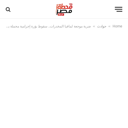
Home
حوادث
ضربة موجعة لمافيا المخدرات.. سقوط بؤرة إجرامية محملة بأقراص قيمتها 108 ملايين جنيه
»
»